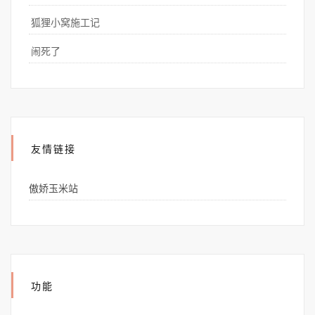
狐狸小窝施工记
闹死了
友情链接
傲娇玉米站
功能