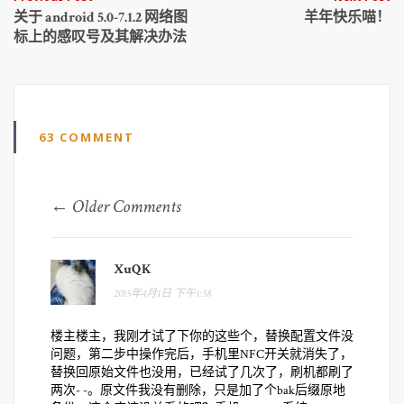
Post
关于 android 5.0-7.1.2 网络图
羊年快乐喵！
navigation
标上的感叹号及其解决办法
63 COMMENT
Comment
← Older Comments
navigation
XuQK
2015年4月1日 下午1:58
楼主楼主，我刚才试了下你的这些个，替换配置文件没
问题，第二步中操作完后，手机里NFC开关就消失了，
替换回原始文件也没用，已经试了几次了，刷机都刷了
两次- -。原文件我没有删除，只是加了个bak后缀原地