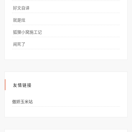
好文自译
就是炫
狐狸小窝施工记
闹死了
友情链接
傲娇玉米站