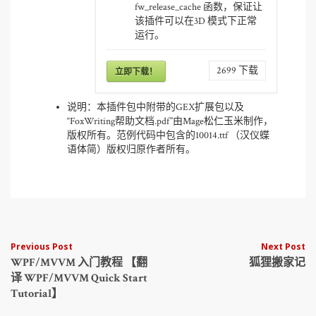
fw_release_cache 函数，保证让
该插件可以在3D 模式下正常
运行。
2699
下载
立即下载！
说明：本插件包中附带的GEX扩展包以及
“FoxWriting帮助文档.pdf”由
Mage松仁玉米
制作，
版权所有。范例代码中包含的10014.ttf （汉仪蝶
语体简）版权归原作者所有。
Post
Previous Post
Next Post
WPF/MVVM 入门教程 【翻
狐狸搬家记
navigation
译 WPF/MVVM Quick Start
Tutorial】