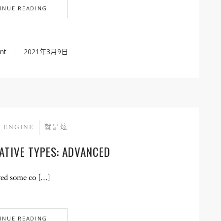
INUE READING
nt
2021年3月9日
 ENGINE
就是炫
ATIVE TYPES: ADVANCED
red some co […]
INUE READING