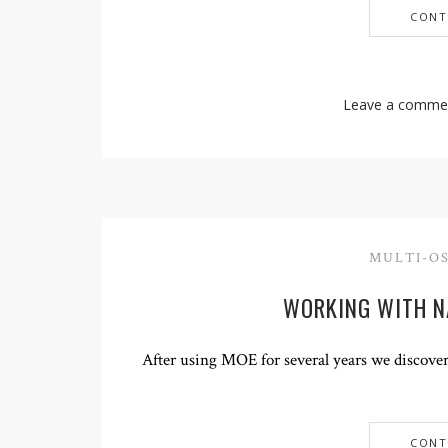
CONT
Leave a comme
MULTI-OS
WORKING WITH N
After using MOE for several years we discove
CONT