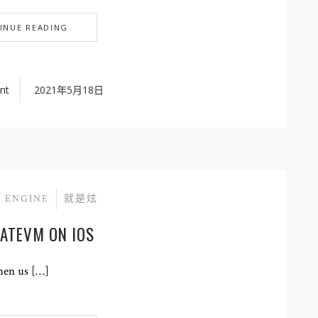
INUE READING
nt
2021年5月18日
 ENGINE
就是炫
ATEVM ON IOS
when us […]